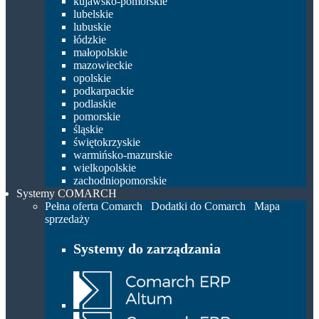
kujawsko-pomorskie
lubelskie
lubuskie
łódzkie
małopolskie
mazowieckie
opolskie
podkarpackie
podlaskie
pomorskie
śląskie
świętokrzyskie
warmińsko-mazurskie
wielkopolskie
zachodniopomorskie
Systemy COMARCH
Pełna oferta Comarch
Dodatki do Comarch
Mapa
sprzedaży
Systemy do zarządzania