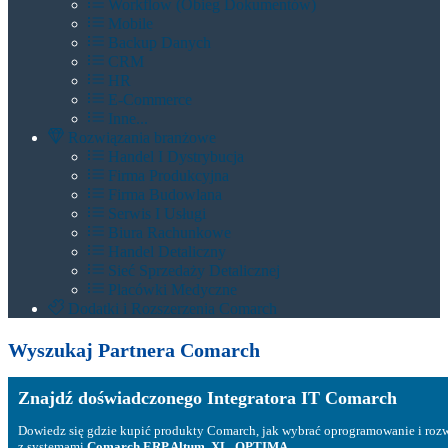
Workflow (Obieg Dokumentów)
Mobile
Backup Danych
CRM
HR
E-Commerce
Inne...
Rozwiązania branżowe
Handel I Dystrybucja
Firma Produkcyjna
Firma Budowlana
Serwis I Usługi
Biura Rachunkowe
Handel Detaliczny
Sieć Sprzedaży Detalicznej
Placówki Medyczne
Dodatki i Rozszerzenia Comarch
Wyszukaj Partnera Comarch
Znajdź doświadczonego Integratora IT Comarch
Dowiedz się gdzie kupić produkty Comarch, jak wybrać oprogramowanie i roz
z systemami
Comarch ERP Altum, XL, OPTIMA...