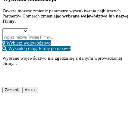
Zawsze możesz zmienić parametry wyszukiwania najbliższych
Partnerów Comarch zmieniając
wybrane województwo
lub
nazwę
Firmy
.
Wybierz województwo
Wyszukaj moją Firmę po nazwie
Wybrane województwo nie zgadza się z danymi wprowadzonej
Firmy...
Potwierdź
Lokalizacja Zapisana
Zapisz Zmiany
Zamknij
Anuluj