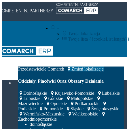
Twoja lokalizacja
Twoja lista
{{cookieList.length}
Integratorzy IT
Przedstawiciele Comarch
Zmień lokalizację
Oddziały, Placówki Oraz Obszary Działania
Dolnośląskie
Kujawsko-Pomorskie
Lubelskie
Lubuskie
Łódzkie
Małopolskie
Mazowieckie
Opolskie
Podkarpackie
Podlaskie
Pomorskie
Śląskie
Świętokrzyskie
Warmińsko-Mazurskie
Wielkopolskie
Zachodniopomorskie
dolnośląskie