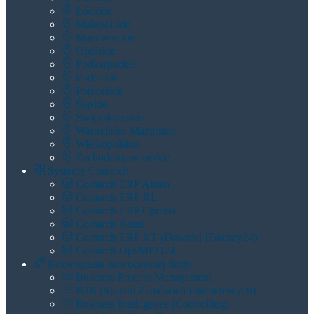
Łódzkie
Małopolskie
Mazowieckie
Opolskie
Podkarpackie
Podlaskie
Pomorskie
Śląskie
Świętokrzyskie
Warmińsko-Mazurskie
Wielkopolskie
Zachodniopomorskie
Systemy Comarch
Comarch ERP Altum
Comarch ERP XL
Comarch ERP Optima
Comarch Retail
Comarch ERP XT (dawniej IFaktury24)
Comarch OptiMED24
Rozwiązania nowoczesnej firmy
Business Process Management
B2B (System Zamówień Internetowych)
Business Intelligence (Controlling)