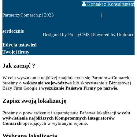
www.PartnerzyComarch.pl
Kontakt z Konsultantem
PartnerzyComarch.pl 2023
Polityka Prywatności
|
Warunki
użytkowania
serdecznie
Designed by ProstyCMS | Powered by Umbraco
Edycja ustawień
Twojej firmy
Jak zacząć ?
W celu wyszukania najbliżej znajdujących się Partnerów Comarch,
prosimy o
wskazanie województwa
lub skorzystanie z Biznesowej
Bazy Firm Google i
wyszukanie Państwa Firmy po nazwie
.
Zapisz swoją lokalizację
Prosimy o potwierdzenie i zapamiętanie Państwa lokalizacji
w celu
wyświetlenia najbliższych Kompetentnych Integratorów
Comarch
operujących w wybranym rejonie.
Wybrana lokalizacja