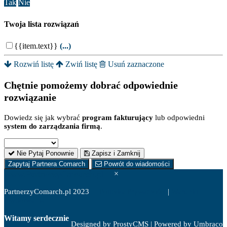
Tak
Nie
Twoja lista rozwiązań
{{item.text}}
(...)
Rozwiń listę
Zwiń listę
Usuń zaznaczone
Chętnie pomożemy dobrać odpowiednie
rozwiązanie
Dowiedz się jak wybrać
program fakturujący
lub odpowiedni
system do zarządzania firmą
.
Nie Pytaj Ponownie
Zapisz i Zamknij
Zapytaj Partnera Comarch
Powrót do wiadomości
www.PartnerzyComarch.pl
×
PartnerzyComarch.pl 2023
Polityka Prywatności
|
Warunki
użytkowania
Witamy serdecznie
Designed by ProstyCMS | Powered by Umbraco