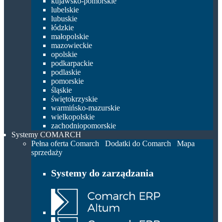
kujawsko-pomorskie
lubelskie
lubuskie
łódzkie
małopolskie
mazowieckie
opolskie
podkarpackie
podlaskie
pomorskie
śląskie
świętokrzyskie
warmińsko-mazurskie
wielkopolskie
zachodniopomorskie
Systemy COMARCH
Pełna oferta Comarch
Dodatki do Comarch
Mapa
sprzedaży
Systemy do zarządzania