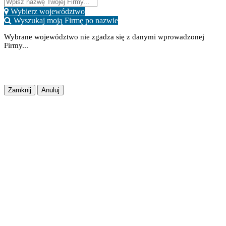
Wybierz województwo
Wyszukaj moją Firmę po nazwie
Wybrane województwo nie zgadza się z danymi wprowadzonej
Firmy...
Potwierdź
Lokalizacja Zapisana
Zapisz Zmiany
Zamknij
Anuluj