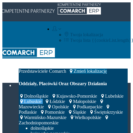
Twoja lokalizacja
Twoja lista
{{cookieList.length}
Integratorzy IT
Przedstawiciele Comarch
Zmień lokalizację
Oddziały, Placówki Oraz Obszary Działania
Dolnośląskie
Kujawsko-Pomorskie
Lubelskie
Lubuskie
Łódzkie
Małopolskie
Mazowieckie
Opolskie
Podkarpackie
Podlaskie
Pomorskie
Śląskie
Świętokrzyskie
Warmińsko-Mazurskie
Wielkopolskie
Zachodniopomorskie
dolnośląskie