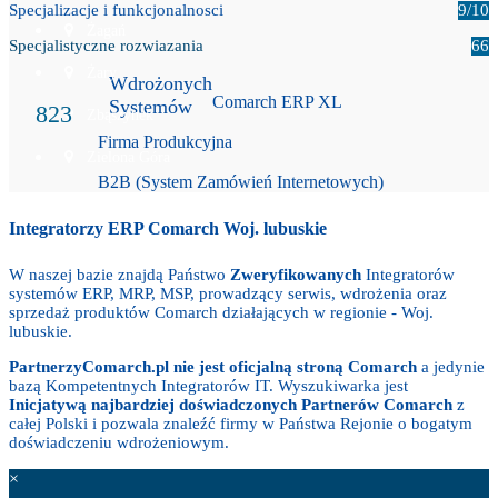
Specjalizacje i funkcjonalnosci
9/10
Żagań
Specjalistyczne rozwiazania
66
Żary
Wdrożonych
Comarch ERP XL
Systemów
823
Zbąszynek
Firma Produkcyjna
Zielona Góra
B2B (System Zamówień Internetowych)
Integratorzy ERP Comarch Woj. lubuskie
W naszej bazie znajdą Państwo
Zweryfikowanych
Integratorów
systemów ERP, MRP, MSP, prowadzący serwis, wdrożenia oraz
sprzedaż produktów Comarch działających w regionie - Woj.
lubuskie.
PartnerzyComarch.pl nie jest oficjalną stroną Comarch
a jedynie
bazą Kompetentnych Integratorów IT. Wyszukiwarka jest
Inicjatywą najbardziej doświadczonych Partnerów Comarch
z
całej Polski i pozwala znaleźć firmy w Państwa Rejonie o bogatym
doświadczeniu wdrożeniowym.
×