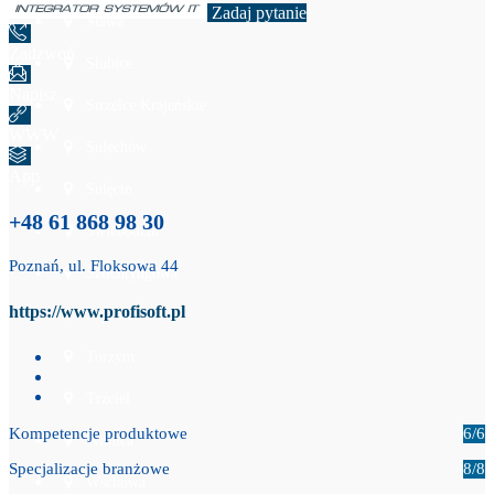
Zadaj pytanie
Sława
Zadzwoń
Słubice
Napisz
Strzelce Krajeńskie
WWW
Sulechów
App
Sulęcin
+48 61 868 98 30
Świebodzin
Poznań, ul. Floksowa 44
Szlichtyngowa
https://www.profisoft.pl
Szprotawa
Torzym
Trzciel
Kompetencje produktowe
6/6
Witnica
Specjalizacje branżowe
8/8
Wschowa