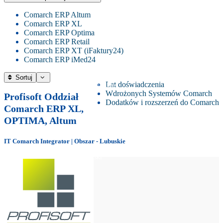
Krosno Odrzańskie
Woj. podlaskie
Comarch ERP Altum
Comarch ERP XL
Łęknica
Woj. pomorskie
Comarch ERP Optima
Comarch ERP Retail
Lubniewice
Woj. śląskie
Comarch ERP XT (iFaktury24)
Comarch ERP iMed24
Lubsko
Woj. świętokrzyskie
Sortuj
Małomice
Lat doświadczenia
Woj. warmińsko-mazurskie
Wdrożonych Systemów Comarch
Profisoft Oddział
Międzyrzecz
Dodatków i rozszerzeń do Comarch
Woj. wielkopolskie
Comarch ERP XL,
OPTIMA, Altum
Nowa Sól
Woj. zachodniopomorskie
Nowe Miasteczko
IT Comarch Integrator | Obszar - Lubuskie
Nowogród Bobrzański
Ośno Lubuskie
Rzepin
Skwierzyna