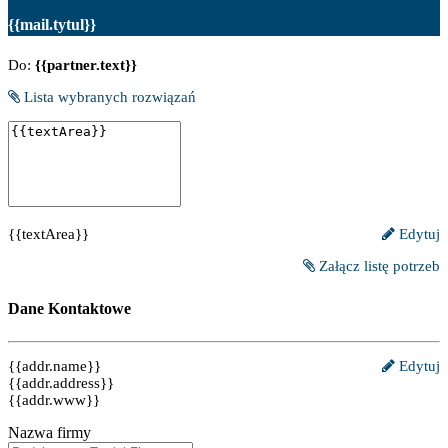
{{mail.tytul}}
Do:
{{partner.text}}
Lista wybranych rozwiązań
{{textArea}}
Edytuj
Załącz listę potrzeb
Dane Kontaktowe
{{addr.name}}
Edytuj
{{addr.address}}
{{addr.www}}
Nazwa firmy