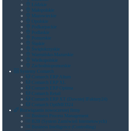
Łódzkie
Małopolskie
Mazowieckie
Opolskie
Podkarpackie
Podlaskie
Pomorskie
Śląskie
Świętokrzyskie
Warmińsko-Mazurskie
Wielkopolskie
Zachodniopomorskie
Systemy Comarch
Comarch ERP Altum
Comarch ERP XL
Comarch ERP Optima
Comarch Retail
Comarch ERP XT (dawniej IFaktury24)
Comarch OptiMED24
Rozwiązania nowoczesnej firmy
Business Process Management
B2B (System Zamówień Internetowych)
Business Intelligence (Controlling)