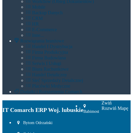
Workflow (Obieg Dokumentów)
Mobile
Backup Danych
CRM
HR
E-Commerce
Inne...
Rozwiązania branżowe
Handel I Dystrybucja
Firma Produkcyjna
Firma Budowlana
Serwis I Usługi
Biura Rachunkowe
Handel Detaliczny
Sieć Sprzedaży Detalicznej
Placówki Medyczne
Dodatki i Rozszerzenia Comarch
Zwiń
Rozwiń Mapę
IT Comarch ERP Woj. lubuskie
Babimost
Bytom Odrzański