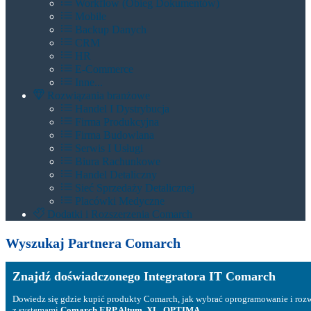
Workflow (Obieg Dokumentów)
Mobile
Backup Danych
CRM
HR
E-Commerce
Inne...
Rozwiązania branżowe
Handel I Dystrybucja
Firma Produkcyjna
Firma Budowlana
Serwis I Usługi
Biura Rachunkowe
Handel Detaliczny
Sieć Sprzedaży Detalicznej
Placówki Medyczne
Dodatki i Rozszerzenia Comarch
Wyszukaj Partnera Comarch
Znajdź doświadczonego Integratora IT Comarch
Dowiedz się gdzie kupić produkty Comarch, jak wybrać oprogramowanie i roz
z systemami
Comarch ERP Altum, XL, OPTIMA...