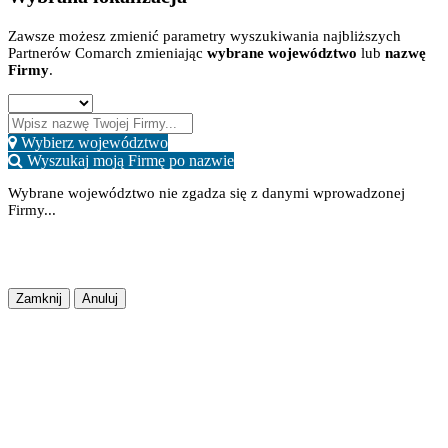
Zawsze możesz zmienić parametry wyszukiwania najbliższych
Partnerów Comarch zmieniając
wybrane województwo
lub
nazwę
Firmy
.
Wybierz województwo
Wyszukaj moją Firmę po nazwie
Wybrane województwo nie zgadza się z danymi wprowadzonej
Firmy...
Potwierdź
Lokalizacja Zapisana
Zapisz Zmiany
Zamknij
Anuluj