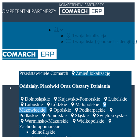
Twoja lokalizacja
Twoja lista
{{cookieList.length}
Integratorzy IT
Przedstawiciele Comarch
Zmień lokalizację
Oddziały, Placówki Oraz Obszary Działania
Dolnośląskie
Kujawsko-Pomorskie
Lubelskie
Lubuskie
Łódzkie
Małopolskie
Mazowieckie
Opolskie
Podkarpackie
Podlaskie
Pomorskie
Śląskie
Świętokrzyskie
Warmińsko-Mazurskie
Wielkopolskie
Zachodniopomorskie
dolnośląskie