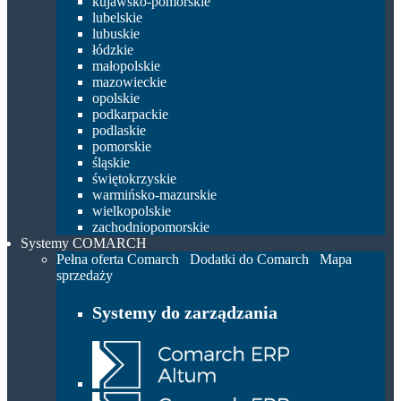
kujawsko-pomorskie
lubelskie
lubuskie
łódzkie
małopolskie
mazowieckie
opolskie
podkarpackie
podlaskie
pomorskie
śląskie
świętokrzyskie
warmińsko-mazurskie
wielkopolskie
zachodniopomorskie
Systemy COMARCH
Pełna oferta Comarch
Dodatki do Comarch
Mapa
sprzedaży
Systemy do zarządzania