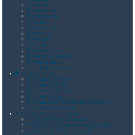
Łódzkie
Małopolskie
Mazowieckie
Opolskie
Podkarpackie
Podlaskie
Pomorskie
Śląskie
Świętokrzyskie
Warmińsko-Mazurskie
Wielkopolskie
Zachodniopomorskie
Systemy Comarch
Comarch ERP Altum
Comarch ERP XL
Comarch ERP Optima
Comarch Retail
Comarch ERP XT (dawniej IFaktury24)
Comarch OptiMED24
Rozwiązania nowoczesnej firmy
Business Process Management
B2B (System Zamówień Internetowych)
Business Intelligence (Controlling)