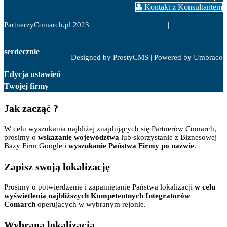
www.PartnerzyComarch.pl
Kontakt z Konsultantem
PartnerzyComarch.pl 2023
Polityka Prywatności
|
Warunki
użytkowania
serdecznie
Designed by ProstyCMS | Powered by Umbraco
Edycja ustawień
Twojej firmy
Jak zacząć ?
W celu wyszukania najbliżej znajdujących się Partnerów Comarch,
prosimy o
wskazanie województwa
lub skorzystanie z Biznesowej
Bazy Firm Google i
wyszukanie Państwa Firmy po nazwie
.
Zapisz swoją lokalizację
Prosimy o potwierdzenie i zapamiętanie Państwa lokalizacji
w celu
wyświetlenia najbliższych Kompetentnych Integratorów
Comarch
operujących w wybranym rejonie.
Wybrana lokalizacja