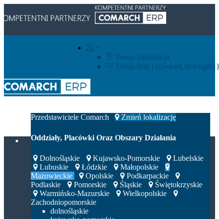
Twoja lokalizacja
Twoja lista
{{cookieList.length}
Integratorzy IT
Przedstawiciele Comarch
Zmień lokalizację
Oddziały, Placówki Oraz Obszary Działania
Dolnośląskie
Kujawsko-Pomorskie
Lubelskie
Lubuskie
Łódzkie
Małopolskie
Mazowieckie
Opolskie
Podkarpackie
Podlaskie
Pomorskie
Śląskie
Świętokrzyskie
Warmińsko-Mazurskie
Wielkopolskie
Zachodniopomorskie
dolnośląskie