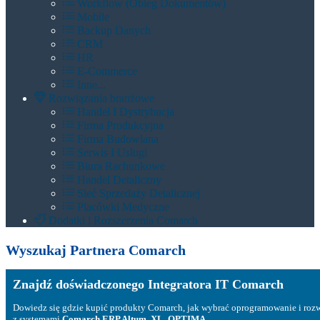
Workflow (Obieg Dokumentów)
Mobile
Backup Danych
CRM
HR
E-Commerce
Inne...
Rozwiązania branżowe
Handel I Dystrybucja
Firma Produkcyjna
Firma Budowlana
Serwis I Usługi
Biura Rachunkowe
Handel Detaliczny
Sieć Sprzedaży Detalicznej
Placówki Medyczne
Dodatki i Rozszerzenia Comarch
Wyszukaj Partnera Comarch
Znajdź doświadczonego Integratora IT Comarch
Dowiedz się gdzie kupić produkty Comarch, jak wybrać oprogramowanie i roz
z systemami
Comarch ERP Altum, XL, OPTIMA...