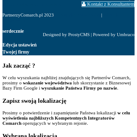
www.PartnerzyComarch.pl
Kontakt z Konsultantem
PartnerzyComarch.pl 2023
Polityka Prywatności
|
Warunki
użytkowania
serdecznie
Designed by ProstyCMS | Powered by Umbraco
Edycja ustawień
Twojej firmy
Jak zacząć ?
W celu wyszukania najbliżej znajdujących się Partnerów Comarch,
prosimy o
wskazanie województwa
lub skorzystanie z Biznesowej
Bazy Firm Google i
wyszukanie Państwa Firmy po nazwie
.
Zapisz swoją lokalizację
Prosimy o potwierdzenie i zapamiętanie Państwa lokalizacji
w celu
wyświetlenia najbliższych Kompetentnych Integratorów
Comarch
operujących w wybranym rejonie.
Wybrana lokalizacja