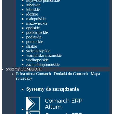
kujawsko-pomorskie
lubelskie
lubuskie
łódzkie
małopolskie
mazowieckie
opolskie
podkarpackie
podlaskie
pomorskie
śląskie
świętokrzyskie
warmińsko-mazurskie
wielkopolskie
zachodniopomorskie
Systemy COMARCH
Pełna oferta Comarch
Dodatki do Comarch
Mapa
sprzedaży
Systemy do zarządzania