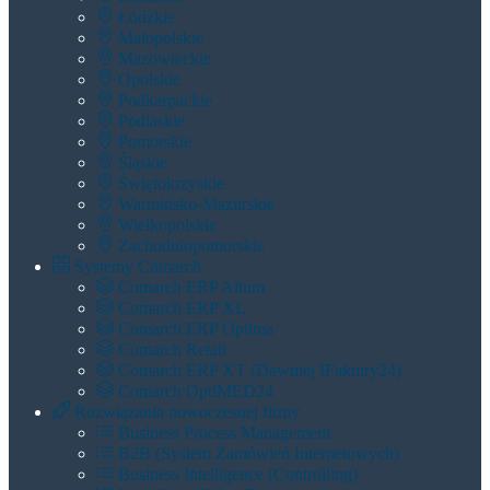
Łódzkie
Małopolskie
Mazowieckie
Opolskie
Podkarpackie
Podlaskie
Pomorskie
Śląskie
Świętokrzyskie
Warmińsko-Mazurskie
Wielkopolskie
Zachodniopomorskie
Systemy Comarch
Comarch ERP Altum
Comarch ERP XL
Comarch ERP Optima
Comarch Retail
Comarch ERP XT (dawniej IFaktury24)
Comarch OptiMED24
Rozwiązania nowoczesnej firmy
Business Process Management
B2B (System Zamówień Internetowych)
Business Intelligence (Controlling)