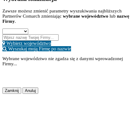
Zawsze możesz zmienić parametry wyszukiwania najbliższych
Partnerów Comarch zmieniając
wybrane województwo
lub
nazwę
Firmy
.
Wybierz województwo
Wyszukaj moją Firmę po nazwie
Wybrane województwo nie zgadza się z danymi wprowadzonej
Firmy...
Potwierdź
Lokalizacja Zapisana
Zapisz Zmiany
Zamknij
Anuluj