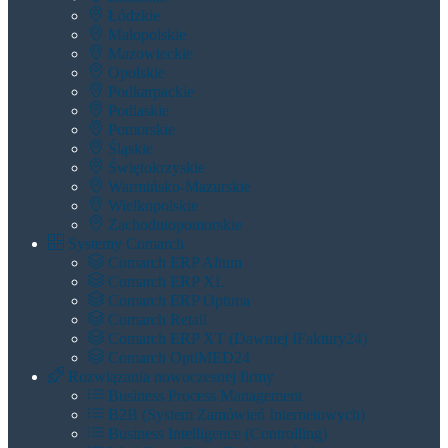
Łódzkie
Małopolskie
Mazowieckie
Opolskie
Podkarpackie
Podlaskie
Pomorskie
Śląskie
Świętokrzyskie
Warmińsko-Mazurskie
Wielkopolskie
Zachodniopomorskie
Systemy Comarch
Comarch ERP Altum
Comarch ERP XL
Comarch ERP Optima
Comarch Retail
Comarch ERP XT (dawniej IFaktury24)
Comarch OptiMED24
Rozwiązania nowoczesnej firmy
Business Process Management
B2B (System Zamówień Internetowych)
Business Intelligence (Controlling)