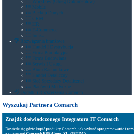
Workflow (Obieg Dokumentów)
Mobile
Backup Danych
CRM
HR
E-Commerce
Inne...
Rozwiązania branżowe
Handel I Dystrybucja
Firma Produkcyjna
Firma Budowlana
Serwis I Usługi
Biura Rachunkowe
Handel Detaliczny
Sieć Sprzedaży Detalicznej
Placówki Medyczne
Dodatki i Rozszerzenia Comarch
Wyszukaj Partnera Comarch
Znajdź doświadczonego Integratora IT Comarch
Dowiedz się gdzie kupić produkty Comarch, jak wybrać oprogramowanie i roz
z systemami
Comarch ERP Altum, XL, OPTIMA...