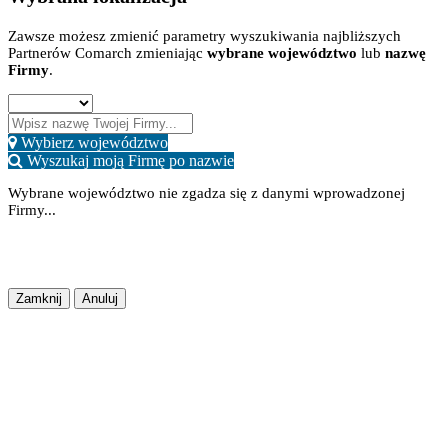
Zawsze możesz zmienić parametry wyszukiwania najbliższych
Partnerów Comarch zmieniając
wybrane województwo
lub
nazwę
Firmy
.
Wybierz województwo
Wyszukaj moją Firmę po nazwie
Wybrane województwo nie zgadza się z danymi wprowadzonej
Firmy...
Potwierdź
Lokalizacja Zapisana
Zapisz Zmiany
Zamknij
Anuluj