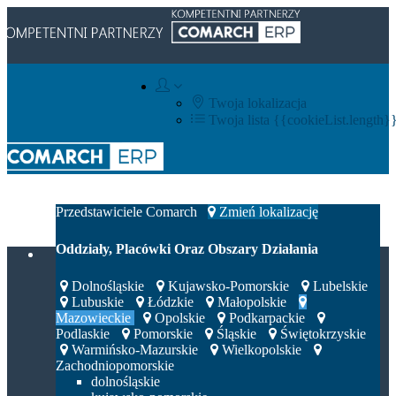
Twoja lokalizacja
Twoja lista
{{cookieList.length}
Integratorzy IT
Przedstawiciele Comarch
Zmień lokalizację
Oddziały, Placówki Oraz Obszary Działania
Dolnośląskie
Kujawsko-Pomorskie
Lubelskie
Lubuskie
Łódzkie
Małopolskie
Mazowieckie
Opolskie
Podkarpackie
Podlaskie
Pomorskie
Śląskie
Świętokrzyskie
Warmińsko-Mazurskie
Wielkopolskie
Zachodniopomorskie
dolnośląskie