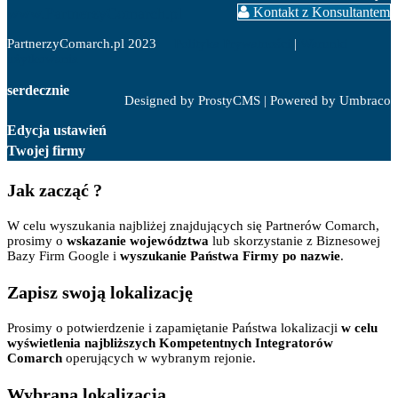
www.PartnerzyComarch.pl
Kontakt z Konsultantem
PartnerzyComarch.pl 2023
Polityka Prywatności
|
Warunki
użytkowania
serdecznie
Designed by ProstyCMS | Powered by Umbraco
Edycja ustawień
Twojej firmy
Jak zacząć ?
W celu wyszukania najbliżej znajdujących się Partnerów Comarch,
prosimy o
wskazanie województwa
lub skorzystanie z Biznesowej
Bazy Firm Google i
wyszukanie Państwa Firmy po nazwie
.
Zapisz swoją lokalizację
Prosimy o potwierdzenie i zapamiętanie Państwa lokalizacji
w celu
wyświetlenia najbliższych Kompetentnych Integratorów
Comarch
operujących w wybranym rejonie.
Wybrana lokalizacja