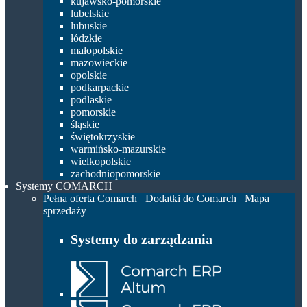
kujawsko-pomorskie
lubelskie
lubuskie
łódzkie
małopolskie
mazowieckie
opolskie
podkarpackie
podlaskie
pomorskie
śląskie
świętokrzyskie
warmińsko-mazurskie
wielkopolskie
zachodniopomorskie
Systemy COMARCH
Pełna oferta Comarch
Dodatki do Comarch
Mapa
sprzedaży
Systemy do zarządzania