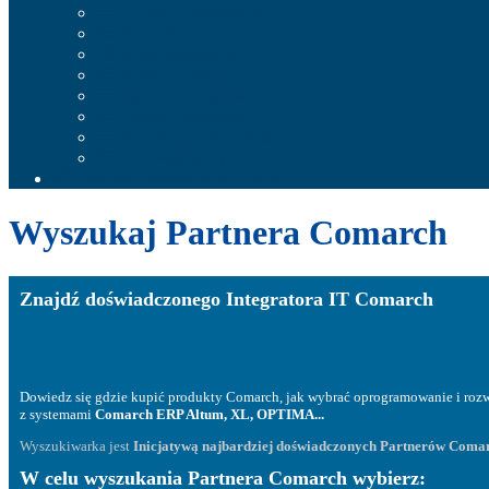
Handel I Dystrybucja
Firma Produkcyjna
Firma Budowlana
Serwis I Usługi
Biura Rachunkowe
Handel Detaliczny
Sieć Sprzedaży Detalicznej
Placówki Medyczne
Dodatki i Rozszerzenia Comarch
Wyszukaj Partnera Comarch
Znajdź doświadczonego Integratora IT Comarch
Dowiedz się gdzie kupić produkty Comarch, jak wybrać oprogramowanie i roz
z systemami
Comarch ERP Altum, XL, OPTIMA...
Wyszukiwarka jest
Inicjatywą najbardziej doświadczonych Partnerów Coma
W celu wyszukania Partnera Comarch wybierz: