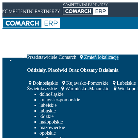
Integratorzy IT
Przedstawiciele Comarch
Zmień lokalizację
Oddziały, Placówki Oraz Obszary Działania
Dolnośląskie
Kujawsko-Pomorskie
Lubelskie
Świętokrzyskie
Warmińsko-Mazurskie
Wielkopol
dolnośląskie
kujawsko-pomorskie
lubelskie
lubuskie
łódzkie
małopolskie
mazowieckie
opolskie