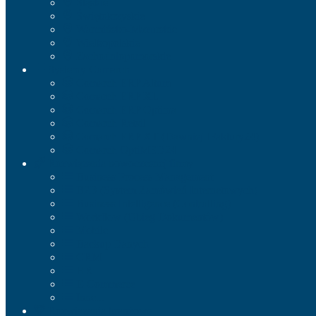
Śląskie
Świętokrzyskie
Warmińsko-Mazurskie
Wielkopolskie
Zachodniopomorskie
Systemy Comarch
Comarch ERP Altum
Comarch ERP XL
Comarch ERP Optima
Comarch Retail
Comarch ERP XT (dawniej IFaktury24)
Comarch OptiMED24
Rozwiązania nowoczesnej firmy
Business Process Management
B2B (System Zamówień Internetowych)
Business Intelligence (Controlling)
Workflow (Obieg Dokumentów)
Mobile
Backup Danych
CRM
HR
E-Commerce
Inne...
Rozwiązania branżowe