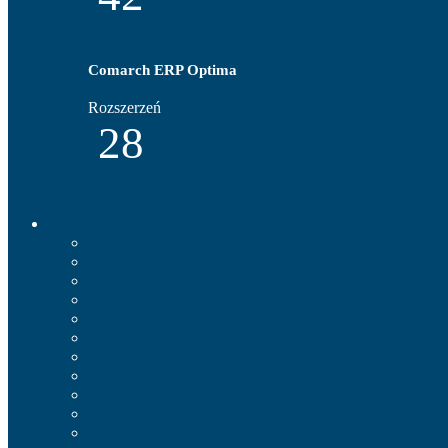
Comarch ERP Optima
Rozszerzeń
28
Lista Integratorów Comarch
Dolnośląskie
Kujawsko-Pomorskie
Lubelskie
Lubuskie
Łódzkie
Małopolskie
Mazowieckie
Opolskie
Podkarpackie
Podlaskie
Pomorskie