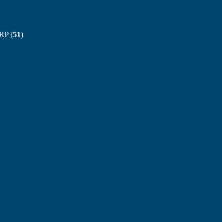
RP (
51
)