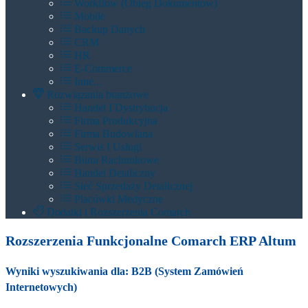
Workflow (Obieg Dokumentów)
Mobile
Backup Danych
CRM
HR
E-Commerce
Inne...
Rozwiązania branżowe
Handel I Dystrybucja
Firma Produkcyjna
Firma Budowlana
Serwis I Usługi
Biura Rachunkowe
Handel Detaliczny
Sieć Sprzedaży Detalicznej
Placówki Medyczne
Dodatki i Rozszerzenia Comarch
Rozszerzenia Funkcjonalne Comarch ERP Altum
Wyniki wyszukiwania dla:
B2B (System Zamówień
Internetowych)