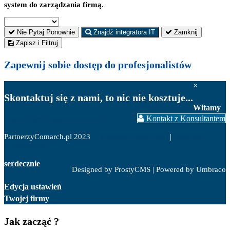
system do zarządzania firmą
.
Nie Pytaj Ponownie
Znajdź integratora IT
Zamknij
Zapisz i Filtruj
Zapewnij sobie
dostęp do profesjonalistów
×
Skontaktuj się z nami, to nic nie kosztuje...
Witamy
www.PartnerzyComarch.pl
Kontakt z Konsultantem
PartnerzyComarch.pl 2023
Polityka Prywatności
|
Warunki
użytkowania
serdecznie
Designed by ProstyCMS | Powered by Umbraco
Edycja ustawień
Twojej firmy
Jak zacząć ?