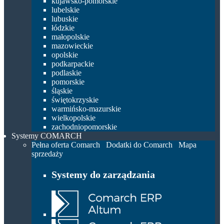
kujawsko-pomorskie
lubelskie
lubuskie
łódzkie
małopolskie
mazowieckie
opolskie
podkarpackie
podlaskie
pomorskie
śląskie
świętokrzyskie
warmińsko-mazurskie
wielkopolskie
zachodniopomorskie
Systemy COMARCH
Pełna oferta Comarch
Dodatki do Comarch
Mapa
sprzedaży
Systemy do zarządzania