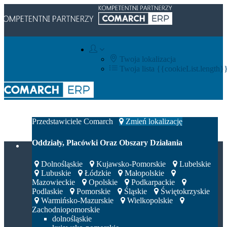
Twoja lokalizacja
Twoja lista
{{cookieList.length}
Integratorzy IT
Przedstawiciele Comarch
Zmień lokalizację
Oddziały, Placówki Oraz Obszary Działania
Dolnośląskie
Kujawsko-Pomorskie
Lubelskie
Lubuskie
Łódzkie
Małopolskie
Mazowieckie
Opolskie
Podkarpackie
Podlaskie
Pomorskie
Śląskie
Świętokrzyskie
Warmińsko-Mazurskie
Wielkopolskie
Zachodniopomorskie
dolnośląskie