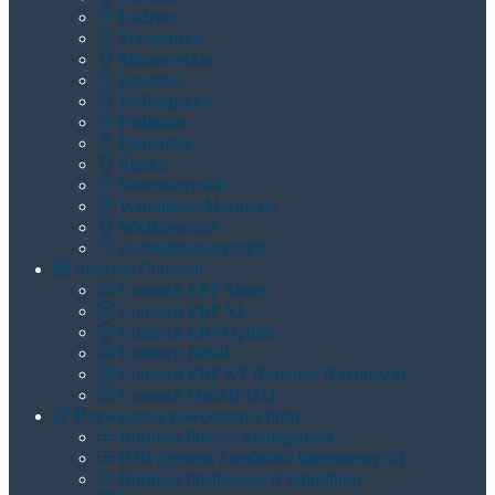
Łódzkie
Małopolskie
Mazowieckie
Opolskie
Podkarpackie
Podlaskie
Pomorskie
Śląskie
Świętokrzyskie
Warmińsko-Mazurskie
Wielkopolskie
Zachodniopomorskie
Systemy Comarch
Comarch ERP Altum
Comarch ERP XL
Comarch ERP Optima
Comarch Retail
Comarch ERP XT (dawniej IFaktury24)
Comarch OptiMED24
Rozwiązania nowoczesnej firmy
Business Process Management
B2B (System Zamówień Internetowych)
Business Intelligence (Controlling)